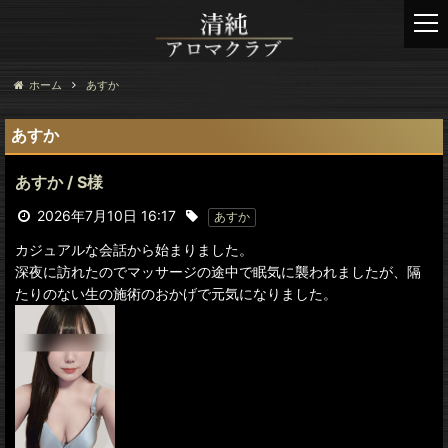
t
o
g
g
ホーム
あすか
l
e
あすか
n
a
あすか / S様
v
i
2026年7月10日 16:17
あすか
g
カジュアルな会話から始まりました。
a
深夜に訪れたのでマッサージの途中で眠気に襲われましたが、隔
t
たりのない生の施術のおかげで元気になりました。
i
o
n