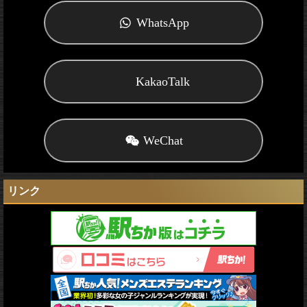
WhatsApp
KakaoTalk
WeChat
リンク