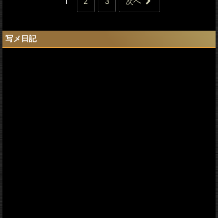
1
2
3
次へ
写メ日記