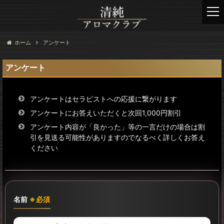
t
o
g
g
ホーム
アンケート
l
e
アンケート
n
a
v
アンケートはセラピストへの応援に繋がります
i
アンケートにお答えいただくと次回1,000円割引
g
アンケート内容が「良かった」等の一言だけの場合は割
a
引を見送る可能性がありますのでなるべく詳しくお答え
t
ください
i
o
n
名前
※必須