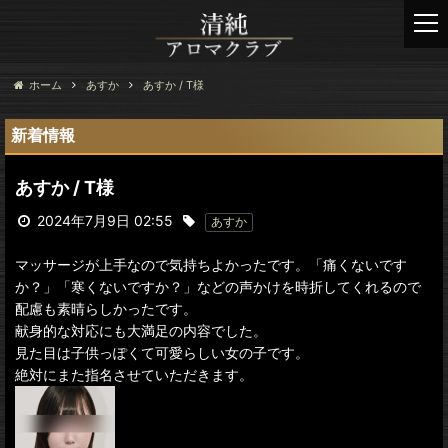
t
o
g
g
ホーム
あすか
あすか / T様
l
e
新着情報
n
a
あすか / T様
v
i
2024年7月9日 02:55
あすか
g
a
マッサージが上手なので気持ちよかったです。「痛くないです
t
か？」「寒くないですか？」などの声かけを時折してくれるので
i
配慮も素晴らしかったです。
o
献身的な対応にも大満足の内容でした。
n
見た目は子供っぽくて可愛らしい女の子です。
絶対にまた指名させていただきます。