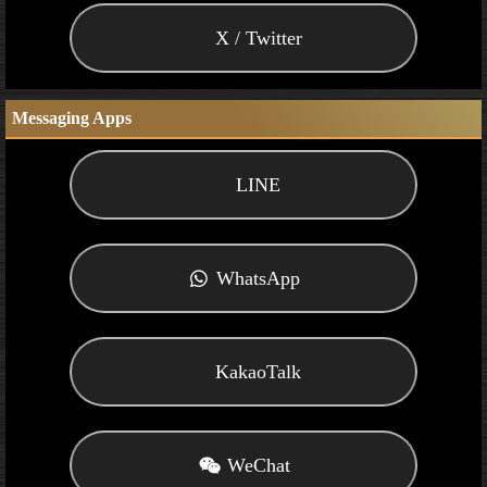
X / Twitter
Messaging Apps
LINE
WhatsApp
KakaoTalk
WeChat