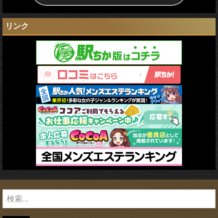
リンク
検
索: