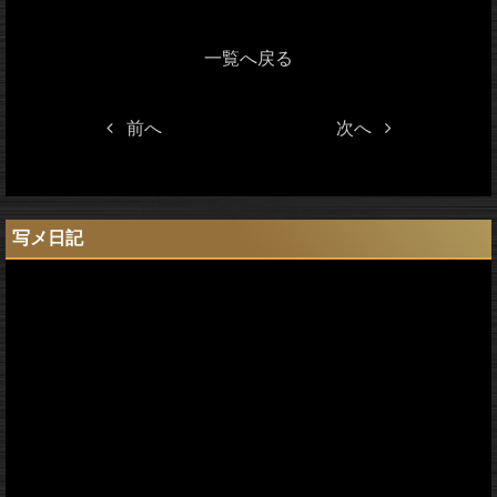
一覧へ戻る
前へ
次へ
写メ日記