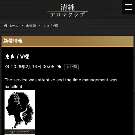
t
o
g
g
ホーム
未分類
まき / V様
l
e
新着情報
n
a
まき / V様
v
i
2026年2月16日 00:05
未分類
g
a
The service was attentive and the time management was
t
excellent.
i
o
n