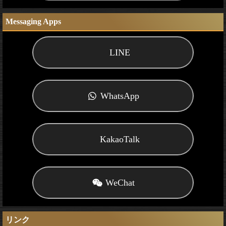
Messaging Apps
LINE
WhatsApp
KakaoTalk
WeChat
リンク