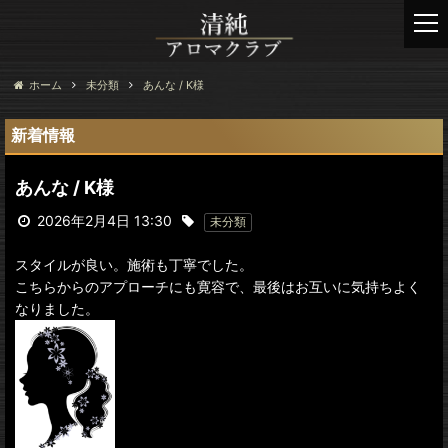
t
o
g
g
ホーム
未分類
あんな / K様
l
e
新着情報
n
a
あんな / K様
v
i
2026年2月4日 13:30
未分類
g
a
スタイルが良い。施術も丁寧でした。
t
こちらからのアプローチにも寛容で、最後はお互いに気持ちよく
i
なりました。
o
n