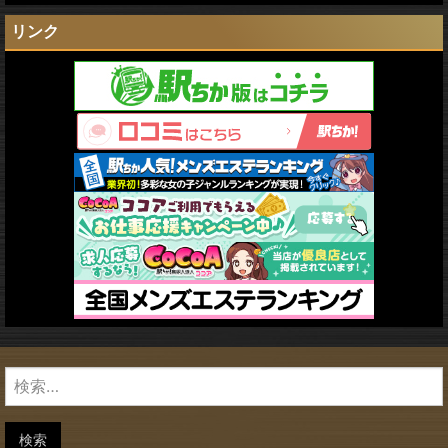
リンク
検
索:
検索