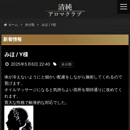
t
o
g
g
ホーム
未分類
みほ / Y様
l
e
新着情報
n
a
みほ / Y様
v
i
2025年5月6日 22:40
未分類
g
a
体が冷えないようにと細かい配慮をしながら施術してくれるので
t
寛げます。
i
オイルマッサージになると気持ちよい箇所を期待通りに攻めてく
o
れます。
n
寛大な性格で献身的な対応でした。