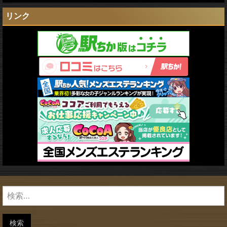
リンク
検
索:
検索