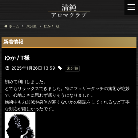
t
o
g
g
ホーム
未分類
ゆか / T様
l
e
新着情報
n
a
ゆか / T様
v
i
2025年1月26日 13:59
未分類
g
a
初めて利用しました。
t
とてもリラックスできました。特にフェザータッチの施術が絶妙
i
で、心地よさに思わず眠りそうになりました。
o
施術中も力加減や身体が寒くないかの確認をしてくれるなど丁寧
n
な対応が嬉しかったです。