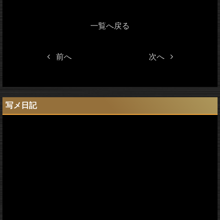
一覧へ戻る
前へ
次へ
写メ日記