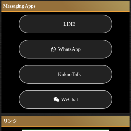
Messaging Apps
LINE
WhatsApp
KakaoTalk
WeChat
リンク