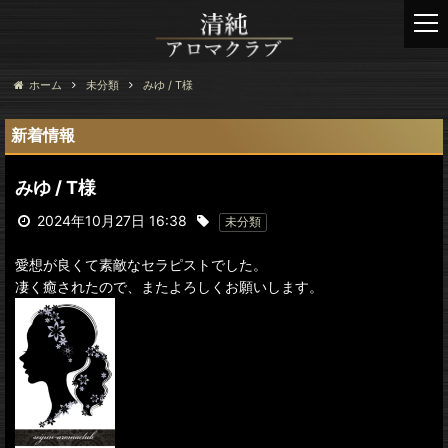
t
o
g
g
ホーム
未分類
みゆ / T様
l
e
新着情報
n
a
みゆ / T様
v
i
2024年10月27日 16:38
未分類
g
a
愛想が良くて素敵なセラピストでした。
t
凄く癒されたので、またよろしくお願いします。
i
o
n