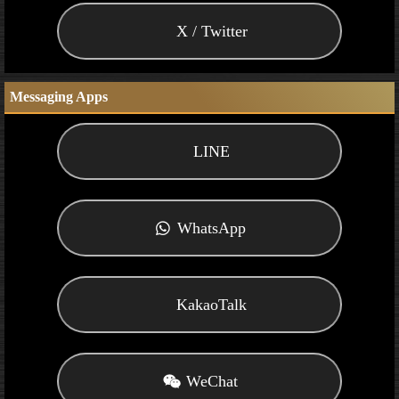
X / Twitter
Messaging Apps
LINE
WhatsApp
KakaoTalk
WeChat