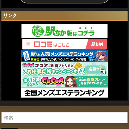
リンク
検
索: