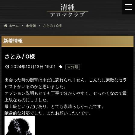
t
o
g
g
ホーム
未分類
さとみ / O様
l
e
新着情報
n
a
さとみ / O様
v
i
2024年10月13日 19:01
未分類
g
a
出会った時の衝撃は未だに忘れられません。こんなに素敵なセラ
t
ピストがいるのかと思いました。
i
オプション説明もとても丁寧で分かりやすく、せっかくなので最
o
上級なものにしました。
n
最上級というだけあり、とても素晴らしかったです。
献身的な対応でした。またお願いしたいです。