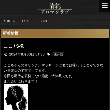
t
o
g
g
ホーム
未分類
ここ / S様
l
e
新着情報
n
a
ここ / S様
v
i
2024年8月30日 01:30
未分類
g
a
ここちゃんのオリジナルマッサージは他では味わうことができな
t
い快楽なので重宝してます。
i
今回も期待を裏切らない施術で大満足でした。
o
また会いに行きます！
n