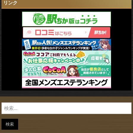
リンク
検
索:
検索