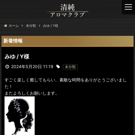
t
o
g
g
ホーム
未分類
みゆ / Y様
l
e
新着情報
n
a
みゆ / Y様
v
i
2024年5月20日 11:19
未分類
g
a
すごく楽しく癒してもらい、素敵な時間をありがとうございまし
t
た！
i
またよろしくお願いします。
o
n