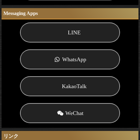
Messaging Apps
LINE
WhatsApp
KakaoTalk
WeChat
リンク