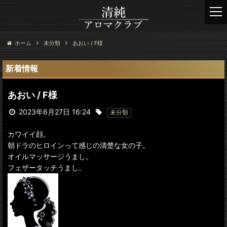
t
o
g
g
ホーム
未分類
あおい / F様
l
e
新着情報
n
a
あおい / F様
v
i
2023年6月27日 16:24
未分類
g
a
カワイイ顔。
t
朝ドラのヒロインって感じの清楚な女の子。
i
オイルマッサージうまし。
o
フェザータッチうまし。
n