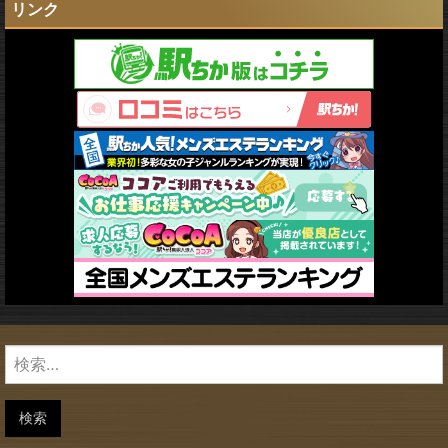
リンク
検
索:
検索